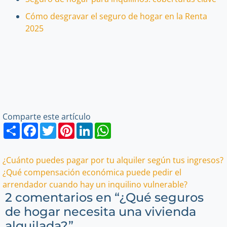
Cómo desgravar el seguro de hogar en la Renta
2025
Comparte este artículo
Share
Facebook
Twitter
Pinterest
LinkedIn
WhatsApp
Navegación
¿Cuánto puedes pagar por tu alquiler según tus ingresos?
¿Qué compensación económica puede pedir el
de
arrendador cuando hay un inquilino vulnerable?
2 comentarios en “
¿Qué seguros
entradas
de hogar necesita una vivienda
alquilada?
”